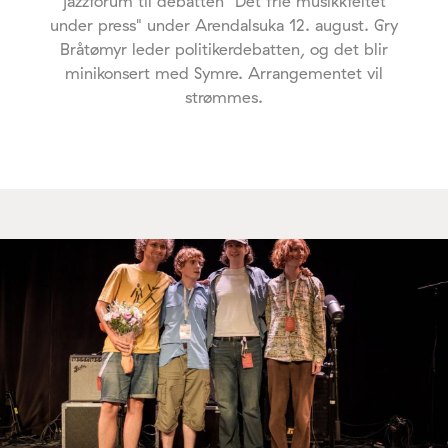
jazzforum til debatten "Det frie musikkfeltet
under press" under Arendalsuka 12. august. Gry
Bråtømyr leder politikerdebatten, og det blir
minikonsert med Symre. Arrangementet vil
strømmes.