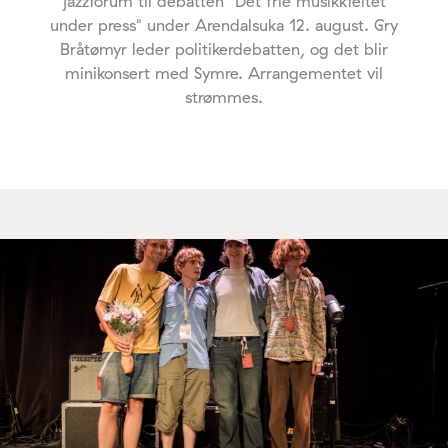
jazzforum til debatten "Det frie musikkfeltet
under press" under Arendalsuka 12. august. Gry
Bråtømyr leder politikerdebatten, og det blir
minikonsert med Symre. Arrangementet vil
strømmes.