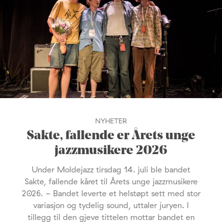
NYHETER
Sakte, fallende er Årets unge
jazzmusikere 2026
Under Moldejazz tirsdag 14. juli ble bandet
Sakte, fallende kåret til Årets unge jazzmusikere
2026. - Bandet leverte et helstøpt sett med stor
variasjon og tydelig sound, uttaler juryen. I
tillegg til den gjeve tittelen mottar bandet en