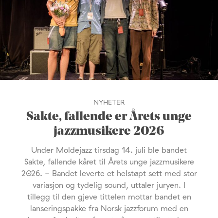
NYHETER
Sakte, fallende er Årets unge
jazzmusikere 2026
Under Moldejazz tirsdag 14. juli ble bandet
Sakte, fallende kåret til Årets unge jazzmusikere
2026. - Bandet leverte et helstøpt sett med stor
variasjon og tydelig sound, uttaler juryen. I
tillegg til den gjeve tittelen mottar bandet en
lanseringspakke fra Norsk jazzforum med en