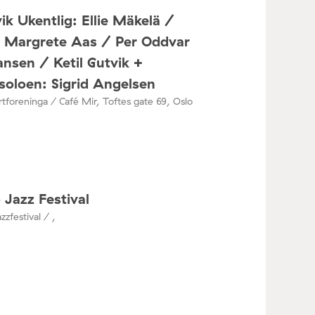
ik Ukentlig: Ellie Mäkelä /
a Margrete Aas / Per Oddvar
nsen / Ketil Gutvik +
oloen: Sigrid Angelsen
tforeninga / Café Mir, Toftes gate 69, Oslo
 Jazz Festival
zzfestival / ,