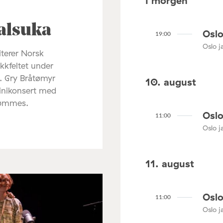
I morgen
alsuka
Oslo
19:00
Oslo ja
terer Norsk
ikkfeltet under
. Gry Bråtømyr
10. august
minikonsert med
rømmes.
Oslo
11:00
Oslo ja
11. august
Oslo
11:00
Oslo ja