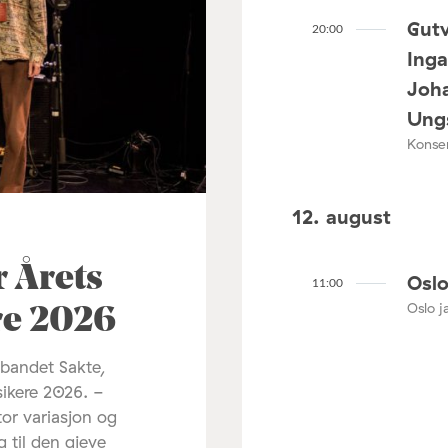
Gutv
20:00
Ing
Joha
Ungs
Konser
12. august
r Årets
Oslo
11:00
Oslo ja
re 2026
 bandet Sakte,
sikere 2026. -
tor variasjon og
g til den gjeve