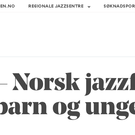
SEN.NO
REGIONALE JAZZSENTRE
SØKNADSPOR
– Norsk jaz
barn og ung