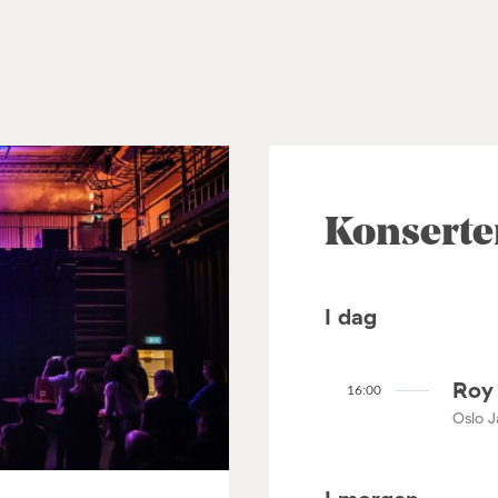
Konserte
I dag
Roy 
16:00
Oslo J