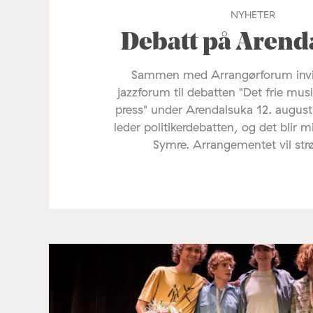
NYHETER
Debatt på Arend
Sammen med Arrangørforum invi
jazzforum til debatten "Det frie mus
press" under Arendalsuka 12. august
leder politikerdebatten, og det blir 
Symre. Arrangementet vil st