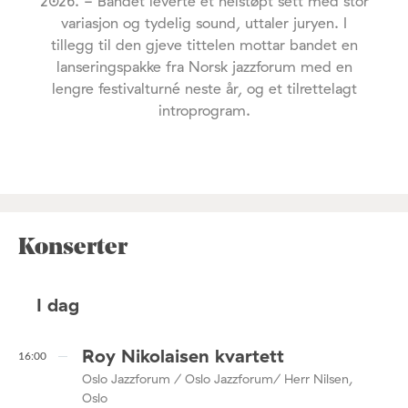
2026. - Bandet leverte et helstøpt sett med stor
variasjon og tydelig sound, uttaler juryen. I
tillegg til den gjeve tittelen mottar bandet en
lanseringspakke fra Norsk jazzforum med en
lengre festivalturné neste år, og et tilrettelagt
introprogram.
Konserter
I dag
Roy Nikolaisen kvartett
16:00
Oslo Jazzforum / Oslo Jazzforum/ Herr Nilsen,
Oslo