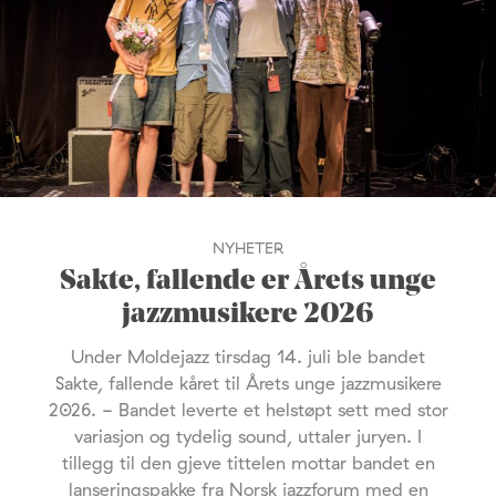
NYHETER
Sakte, fallende er Årets unge
jazzmusikere 2026
Under Moldejazz tirsdag 14. juli ble bandet
Sakte, fallende kåret til Årets unge jazzmusikere
2026. - Bandet leverte et helstøpt sett med stor
variasjon og tydelig sound, uttaler juryen. I
tillegg til den gjeve tittelen mottar bandet en
lanseringspakke fra Norsk jazzforum med en