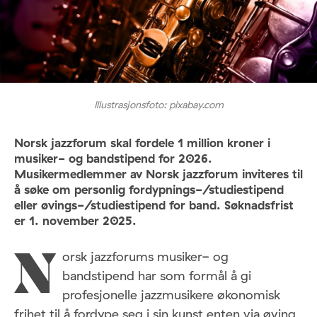
Illustrasjonsfoto: pixabay.com
Norsk jazzforum skal fordele 1 million kroner i
musiker- og bandstipend for 2026.
Musikermedlemmer av Norsk jazzforum inviteres til
å søke om personlig fordypnings-/studiestipend
eller øvings-/studiestipend for band. Søknadsfrist
er 1. november 2025.
orsk jazzforums musiker- og
N
bandstipend har som formål å gi
profesjonelle jazzmusikere økonomisk
frihet til å fordype seg i sin kunst enten via øving