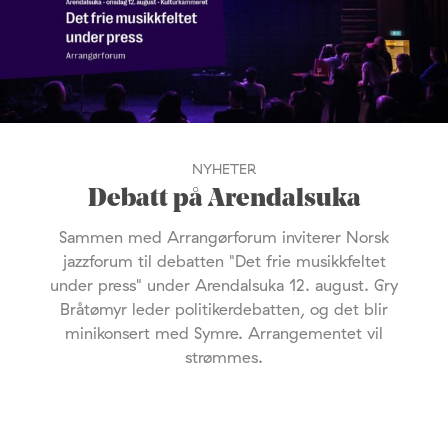
NYHETER
Debatt på Arendalsuka
Sammen med Arrangørforum inviterer Norsk
jazzforum til debatten "Det frie musikkfeltet
under press" under Arendalsuka 12. august. Gry
Bråtømyr leder politikerdebatten, og det blir
minikonsert med Symre. Arrangementet vil
strømmes.