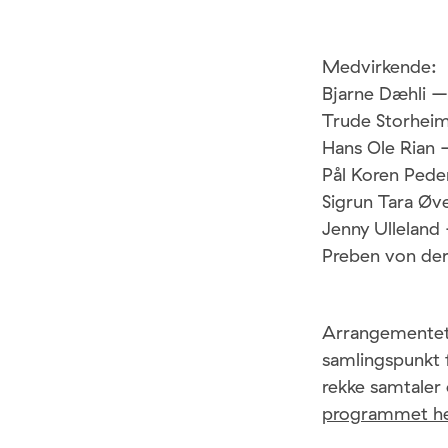
Medvirkende:
Bjarne Dæhli –
Trude Storheim
Hans Ole Rian –
Pål Koren Pede
Sigrun Tara Ø
Jenny Ulleland
Preben von der
Arrangementet 
samlingspunkt fo
rekke samtaler
programmet h