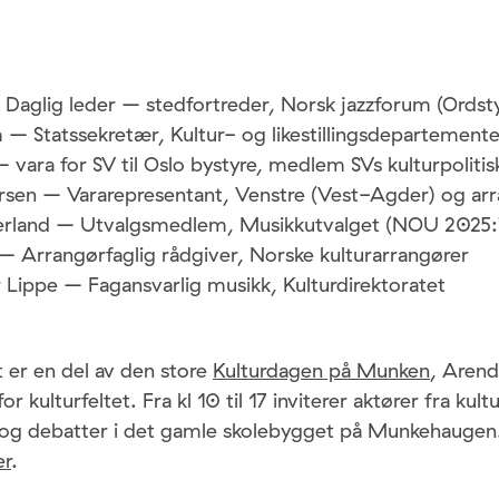
 Daglig leder – stedfortreder, Norsk jazzforum (Ordsty
 – Statssekretær, Kultur- og likestillingsdepartemente
 vara for SV til Oslo bystyre, medlem SVs kulturpolitis
rsen – Vararepresentant, Venstre (Vest-Agder) og ar
verland – Utvalgsmedlem, Musikkutvalget (NOU 2025:
 – Arrangørfaglig rådgiver, Norske kulturarrangører
 Lippe – Fagansvarlig musikk, Kulturdirektoratet
er en del av den store
Kulturdagen på Munken
, Arend
r kulturfeltet. Fra kl 10 til 17 inviterer aktører fra kultu
 og debatter i det gamle skolebygget på Munkehauge
er
.