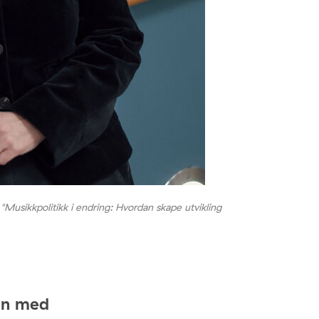
"Musikkpolitikk i endring: Hvordan skape utvikling
en med