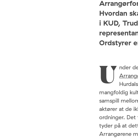
Arrangørfor
Hvordan ska
i KUD, Trud
representan
Ordstyrer e
nder d
U
Arrangø
Hurdals
mangfoldig kultu
samspill mellom
aktører at de ik
ordninger. Det f
tyder på at det
Arrangørene me