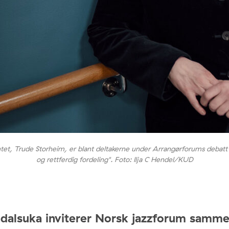
ntet, Trude Storheim, er blant deltakerne under Arrangørforums debatt 
og rettferdig fordeling". Foto: Ilja C Hendel/KUD
dalsuka inviterer Norsk jazzforum samm