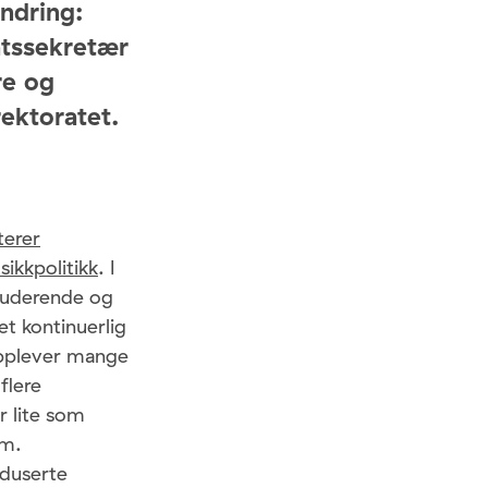
ndring:
atssekretær
re og
ektoratet.
terer
ikkpolitikk
. I
kluderende og
et kontinuerlig
 opplever mange
flere
er lite som
um.
eduserte