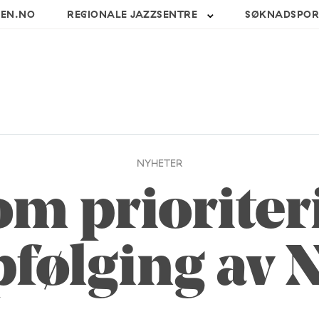
SEN.NO
REGIONALE JAZZSENTRE
SØKNADSPOR
NYHETER
om prioriter
følging av