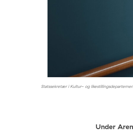
Statssekretær i Kultur- og likestillingsdeparteme
Under Aren