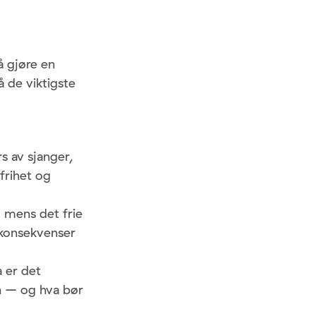
å gjøre en
 de viktigste
s av sjanger,
frihet og
, mens det frie
 konsekvenser
 er det
n – og hva bør