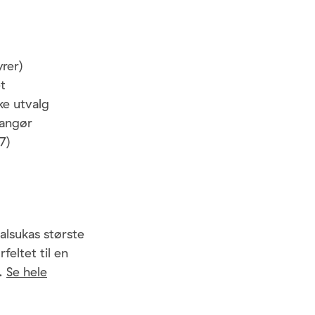
rer)
t
ke utvalg
rangør
7)
alsukas største
rfeltet til en
n.
Se hele