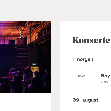
Konserte
I morgen
Roy 
16:00
Oslo J
09. august