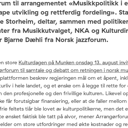
um til arrangementet «Musikkpolitikk i e
pe utvikling og rettferdig fordeling». St
e Storheim, deltar, sammen med politike
ter fra Musikkutvalget, NKA og Kulturdir
r Bjarne Dæhli fra Norsk jazzforum.
en store
Kulturdagen på Munken onsdag 13. august invi
rforum til samtale og debatt om retningen i norsk mus
plattformen beskrev regjeringen mål om et åpent, in
rliv i hele landet, og et ønske om å legge til rette for 
 den profesjonelle og den frivillige kulturen. Likevel
ke får forutsigbar finansiering, eller at de faller mellom 
rie feltets tiår ble lovet av kulturpolitikerne, men det 
te ønsket faktisk ble tatt på alvor, mener Arrangørfor
lder om store utfordringer med økte kostnader og r