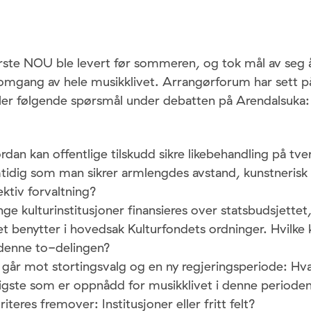
ørste NOU ble levert før sommeren, og tok mål av seg 
nomgang av hele musikklivet. Arrangørforum har sett på
iller følgende spørsmål under debatten på Arendalsuka:
dan kan offentlige tilskudd sikre likebehandling på tver
tidig som man sikrer armlengdes avstand, kunstnerisk 
ektiv forvaltning?
ge kulturinstitusjoner finansieres over statsbudsjettet
tet benytter i hovedsak Kulturfondets ordninger. Hvilke
 denne to-delingen?
 går mot stortingsvalg og en ny regjeringsperiode: Hva
tigste som er oppnådd for musikklivet i denne periode
riteres fremover: Institusjoner eller fritt felt?