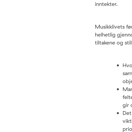
inntekter.
Musikklivets f
helhetlig gjen
tiltakene og st
Hvor
sam
obj
Man
fel
gir
Det
vik
prio