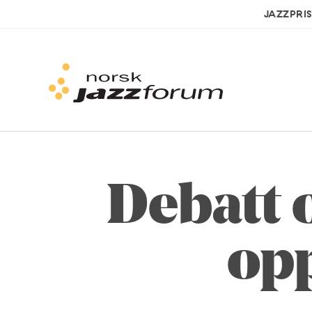
JAZZPRI
Debatt 
opp