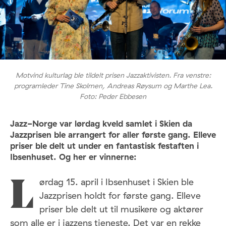
Motvind kulturlag ble tildelt prisen Jazzaktivisten. Fra venstre:
programleder Tine Skolmen, Andreas Røysum og Marthe Lea.
Foto: Peder Ebbesen
Jazz-Norge var lørdag kveld samlet i Skien da
Jazzprisen ble arrangert for aller første gang. Elleve
priser ble delt ut under en fantastisk festaften i
Ibsenhuset. Og her er vinnerne:
ørdag 15. april i Ibsenhuset i Skien ble
L
Jazzprisen holdt for første gang. Elleve
priser ble delt ut til musikere og aktører
som alle er i jazzens tjeneste. Det var en rekke