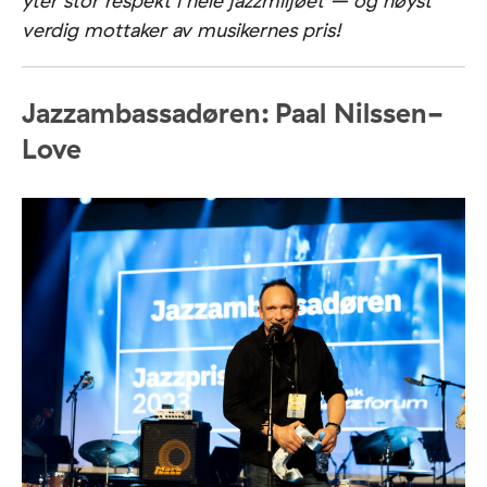
yter stor respekt i hele jazzmiljøet – og høyst
verdig mottaker av musikernes pris!
Jazzambassadøren:
Paal Nilssen-
Love