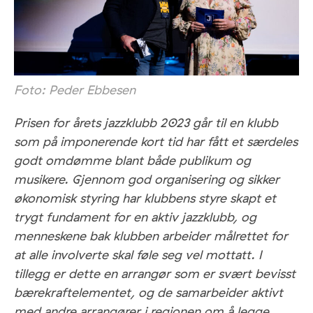
Foto: Peder Ebbesen
Prisen for årets jazzklubb 2023 går til en klubb
som på imponerende kort tid har fått et særdeles
godt omdømme blant både publikum og
musikere. Gjennom god organisering og sikker
økonomisk styring har klubbens styre skapt et
trygt fundament for en aktiv jazzklubb, og
menneskene bak klubben arbeider målrettet for
at alle involverte skal føle seg vel mottatt. I
tillegg er dette en arrangør som er svært bevisst
bærekraftelementet, og de samarbeider aktivt
med andre arrangører i regionen om å legge