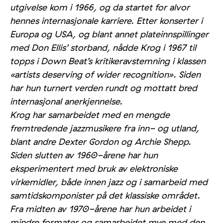
utgivelse kom i 1966, og da startet for alvor
hennes internasjonale karriere. Etter konserter i
Europa og USA, og blant annet plateinnspillinger
med Don Ellis’ storband, nådde Krog i 1967 til
topps i Down Beat’s kritikeravstemning i klassen
«artists deserving of wider recognition». Siden
har hun turnert verden rundt og mottatt bred
internasjonal anerkjennelse.
Krog har samarbeidet med en mengde
fremtredende jazzmusikere fra inn- og utland,
blant andre Dexter Gordon og Archie Shepp.
Siden slutten av 1960-årene har hun
eksperimentert med bruk av elektroniske
virkemidler, både innen jazz og i samarbeid med
samtidskomponister på det klassiske området.
Fra midten av 1970-årene har hun arbeidet i
mindre formater og samarbeidet mye med den