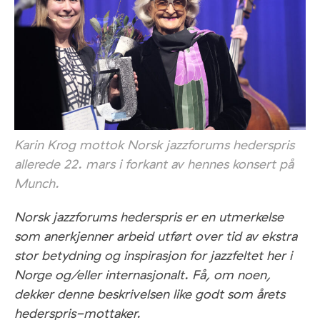
Karin Krog mottok Norsk jazzforums hederspris
allerede 22. mars i forkant av hennes konsert på
Munch.
Norsk jazzforums hederspris er en utmerkelse
som anerkjenner arbeid utført over tid av ekstra
stor betydning og inspirasjon for jazzfeltet her i
Norge og/eller internasjonalt. Få, om noen,
dekker denne beskrivelsen like godt som årets
hederspris-mottaker.