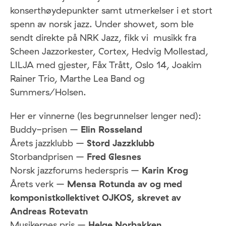
konserthøydepunkter samt utmerkelser i et stort
spenn av norsk jazz. Under showet, som ble
sendt direkte på NRK Jazz, fikk vi musikk fra
Scheen Jazzorkester, Cortex, Hedvig Mollestad,
LILJA med gjester, Fåx Trått, Oslo 14, Joakim
Rainer Trio, Marthe Lea Band og
Summers/Holsen.
Her er vinnerne (les begrunnelser lenger ned):
Buddy-prisen –
Elin Rosseland
Årets jazzklubb –
Stord Jazzklubb
Storbandprisen –
Fred Glesnes
Norsk jazzforums hederspris –
Karin Krog
Årets verk –
Mensa Rotunda av og med
komponistkollektivet OJKOS, skrevet av
Andreas Rotevatn
Musikernes pris –
Helge Norbakken