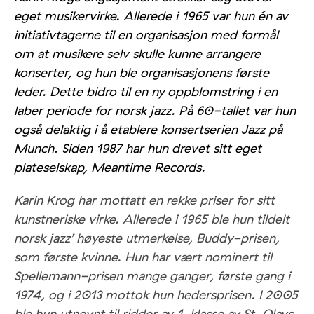
eget musikervirke. Allerede i 1965 var hun én av
initiativtagerne til en organisasjon med formål
om at musikere selv skulle kunne arrangere
konserter, og hun ble organisasjonens første
leder. Dette bidro til en ny oppblomstring i en
laber periode for norsk jazz. På 60-tallet var hun
også delaktig i å etablere konsertserien Jazz på
Munch. Siden 1987 har hun drevet sitt eget
plateselskap, Meantime Records.
Karin Krog har mottatt en rekke priser for sitt
kunstneriske virke. Allerede i 1965 ble hun tildelt
norsk jazz’ høyeste utmerkelse, Buddy-prisen,
som første kvinne. Hun har vært nominert til
Spellemann-prisen mange ganger, første gang i
1974, og i 2013 mottok hun hedersprisen. I 2005
ble hun utnevnt til ridder av 1. klasse av St. Olavs