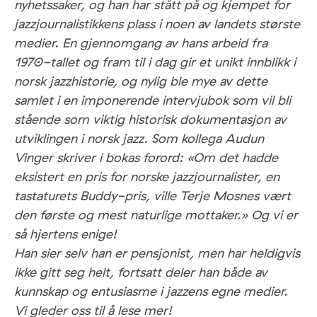
nyhetssaker, og han har stått på og kjempet for
jazzjournalistikkens plass i noen av landets største
medier. En gjennomgang av hans arbeid fra
1970-tallet og fram til i dag gir et unikt innblikk i
norsk jazzhistorie, og nylig ble mye av dette
samlet i en imponerende intervjubok som vil bli
stående som viktig historisk dokumentasjon av
utviklingen i norsk jazz. Som kollega Audun
Vinger skriver i bokas forord: «Om det hadde
eksistert en pris for norske jazzjournalister, en
tastaturets Buddy-pris, ville Terje Mosnes vært
den første og mest naturlige mottaker.» Og vi er
så hjertens enige!
Han sier selv han er pensjonist, men har heldigvis
ikke gitt seg helt, fortsatt deler han både av
kunnskap og entusiasme i jazzens egne medier.
Vi gleder oss til å lese mer!