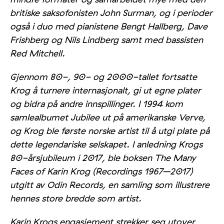
britiske saksofonisten John Surman, og i perioder
også i duo med pianistene Bengt Hallberg, Dave
Frishberg og Nils Lindberg samt med bassisten
Red Mitchell.
Gjennom 80-, 90- og 2000-tallet fortsatte
Krog å turnere internasjonalt, gi ut egne plater
og bidra på andre innspillinger. I 1994 kom
samlealbumet Jubilee ut på amerikanske Verve,
og Krog ble første norske artist til å utgi plate på
dette legendariske selskapet. I anledning Krogs
80-årsjubileum i 2017, ble boksen The Many
Faces of Karin Krog (Recordings 1967–2017)
utgitt av Odin Records, en samling som illustrere
hennes store bredde som artist.
Karin Krogs engasjement strekker seg utover