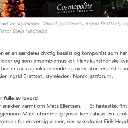
rakt av styreleder i Norsk jazzforum, Ingrid Brattset, og
Foto: Stein Hødnebø
en er en særdeles dyktig bassist og komponist som ha
eder og som ensemblemusiker. Hans kunstneriske kval
 han er raus og inkluderende og nyter stor respekt blan
er Ingrid Brattset, styreleder i Norsk jazzforum.
 fulle av lovord
r snakker varmt om Mats Eilertsen. – Et fantastisk fi
 gjennom Mats’ utømmelig lyriske kontrabass. En utroli
erden for en verdig vinner, sier saksofonist Eirik Hegd