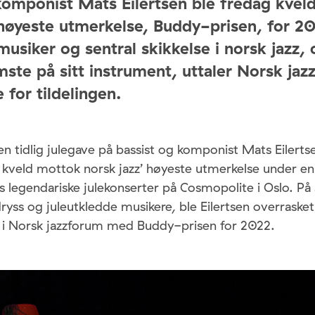
komponist Mats Eilertsen ble fredag kveld 
 høyeste utmerkelse, Buddy-prisen, for 20
musiker og sentral skikkelse i norsk jazz, 
mste på sitt instrument, uttaler Norsk jaz
 for tildelingen.
 en tidlig julegave på bassist og komponist Mats Eilerts
 kveld mottok norsk jazz’ høyeste utmerkelse under en
s legendariske julekonserter på Cosmopolite i Oslo. På
edryss og juleutkledde musikere, ble Eilertsen overrasket
r i Norsk jazzforum med Buddy-prisen for 2022.