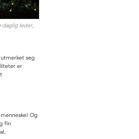
 daglig leder,
r utmerket seg
iteter er
t
nt menneske! Og
g fin
al.