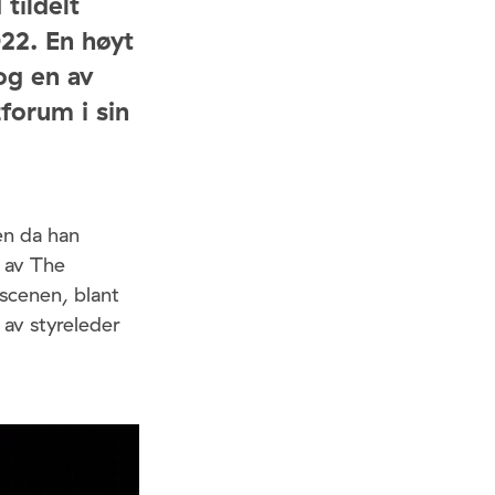
tildelt
22. En høyt
og en av
zforum i sin
en da han
 av The
 scenen, blant
 av styreleder