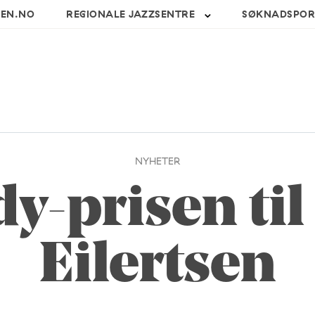
SEN.NO
REGIONALE JAZZSENTRE
SØKNADSPOR
NYHETER
y-prisen til
Eilertsen