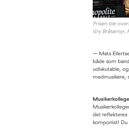
Prisen ble over
Gry Bråtømyr. 
– Mats Eilerts
både som bandl
udiskutable, og
medmusikere, si
Musikerkolleger
Musikerkollege
det reflekteres
komponist! Du v