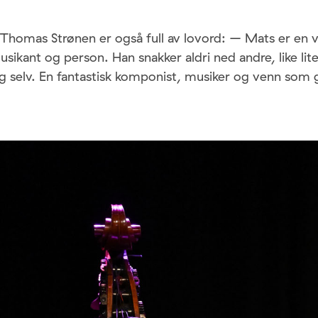
homas Strønen er også full av lovord: – Mats er en 
sikant og person. Han snakker aldri ned andre, like li
g selv. En fantastisk komponist, musiker og venn som 