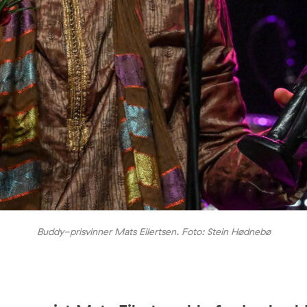
Buddy-prisvinner Mats Eilertsen. Foto: Stein Hødnebø