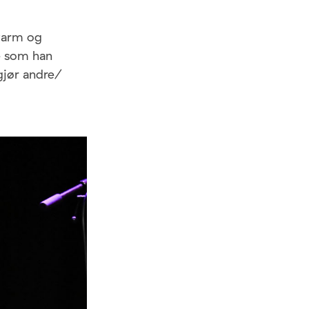
varm og
te som han
gjør andre/