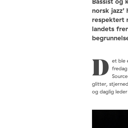
Bassist og 
norsk jazz’
respektert 
landets fre
begrunnelse
et ble
D
fredag
Source
glitter, stjern
og daglig lede