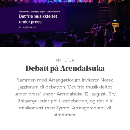
NYHETER
Debatt på Arendalsuka
Sammen med Arrangørforum inviterer Norsk
jazzforum til debatten "Det frie musikkfeltet
under press" under Arendalsuka 12. august. Gry
Bråtømyr leder politikerdebatten, og det blir
minikonsert med Symre. Arrangementet vil
strømmes.