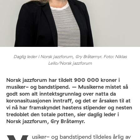
Daglig leder i Norsk jazzforum, Gry Bråtømyr. Foto: Niklas
Lello/Norsk jazzforum
Norsk jazzforum har tildelt 900 000 kroner i
musiker- og bandstipend. – Musikerne mistet så
godt som alt inntektsgrunnlag over natta da
koronasituasjonen inntraff, og det er årsaken til at
vi nå har framskyndet høstens stipender og nesten
tredoblet den totale potten, sier daglig leder i
Norsk jazzforum, Gry Bråtømyr.
usiker- og bandstipend tildeles årlig av