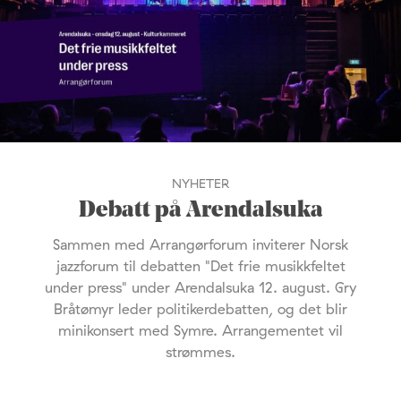
NYHETER
Debatt på Arendalsuka
Sammen med Arrangørforum inviterer Norsk
jazzforum til debatten "Det frie musikkfeltet
under press" under Arendalsuka 12. august. Gry
Bråtømyr leder politikerdebatten, og det blir
minikonsert med Symre. Arrangementet vil
strømmes.