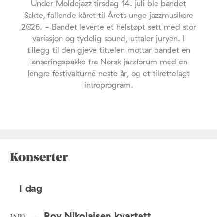
Under Moldejazz tirsdag 14. juli ble bandet
Sakte, fallende kåret til Årets unge jazzmusikere
2026. - Bandet leverte et helstøpt sett med stor
variasjon og tydelig sound, uttaler juryen. I
tillegg til den gjeve tittelen mottar bandet en
lanseringspakke fra Norsk jazzforum med en
lengre festivalturné neste år, og et tilrettelagt
introprogram.
Konserter
I dag
Roy Nikolaisen kvartett
16:00