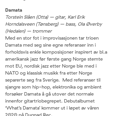
Damata
Torstein Slåen (Otta) – gitar, Karl Erik
Horndalsveen (Tønsberg) – bass, Ola Øverby
(Hedalen) – trommer
Med en stor fot i improvisasjonen tar trioen
Damata med seg sine egne referanser inn i
forholdsvis enkle komposisjoner inspirert av bl.a
amerikansk jazz før første gang Norge stemte
mot EU, nordisk jazz etter Norge ble med i
NATO og klassisk musikk fra etter Norge
separerte seg fra Sverige. Med referanser til
sjangre som hip-hop, elektronika og ambient
forsøker Damata å gå utover det normale
innenfor gitartriobegrepet. Debutalbumet
‘What’s Damata’ kommer ut i løpet av våren
2020 på Dugnad Rec.