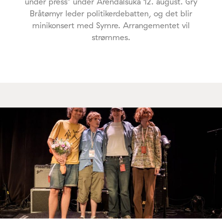
under press" under Arendalsuka 12. august. Gry
Bråtømyr leder politikerdebatten, og det blir
minikonsert med Symre. Arrangementet vil
strømmes.