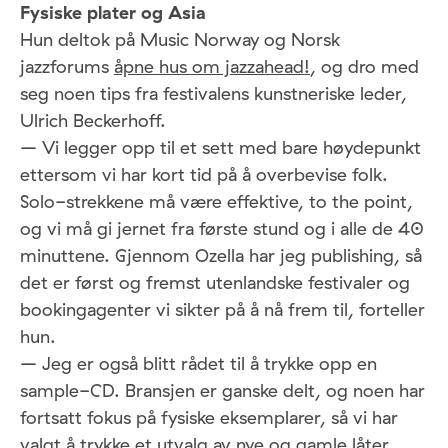
Fysiske plater og Asia
Hun deltok på Music Norway og Norsk
jazzforums
åpne hus om jazzahead!
, og dro med
seg noen tips fra festivalens kunstneriske leder,
Ulrich Beckerhoff.
– Vi legger opp til et sett med bare høydepunkt
ettersom vi har kort tid på å overbevise folk.
Solo-strekkene må være effektive, to the point,
og vi må gi jernet fra første stund og i alle de 40
minuttene. Gjennom Ozella har jeg publishing, så
det er først og fremst utenlandske festivaler og
bookingagenter vi sikter på å nå frem til, forteller
hun.
– Jeg er også blitt rådet til å trykke opp en
sample-CD. Bransjen er ganske delt, og noen har
fortsatt fokus på fysiske eksemplarer, så vi har
valgt å trykke et utvalg av nye og gamle låter