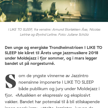
I LIKE TO SLEEP, fra venstre: Amund Storløkken Åse, Nicolas
Leirtrø og Øyvind Leitne. Foto: Juliane Schütz
Den unge og energiske Trondheimstrioen I LIKE TO
SLEEP ble kåret til Årets unge jazzmusikere 2018
under Moldejazz i fjor sommer, og i mars legger
bandet ut på norgesturné.
om de yngste vinnerne av Jazzintro
S
noensinne imponerte I LIKE TO SLEEP
både publikum og jury under Moldejazz i
fjor. «Musikken er ekspressiv og eksplosivt
vakker. Bandet har potensial til å bli stilskapende