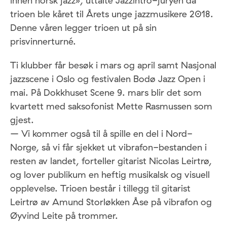
innen norsk jazz», uttalte Jazzintro-juryen da
trioen ble kåret til Årets unge jazzmusikere 2018.
Denne våren legger trioen ut på sin
prisvinnerturné.
Ti klubber får besøk i mars og april samt Nasjonal
jazzscene i Oslo og festivalen Bodø Jazz Open i
mai. På Dokkhuset Scene 9. mars blir det som
kvartett med saksofonist Mette Rasmussen som
gjest.
– Vi kommer også til å spille en del i Nord-
Norge, så vi får sjekket ut vibrafon-bestanden i
resten av landet, forteller gitarist Nicolas Leirtrø,
og lover publikum en heftig musikalsk og visuell
opplevelse. Trioen består i tillegg til gitarist
Leirtrø av Amund Storløkken Åse på vibrafon og
Øyvind Leite på trommer.