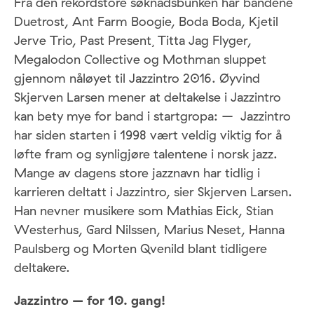
Fra den rekordstore søknadsbunken har bandene
Duetrost, Ant Farm Boogie, Boda Boda, Kjetil
Jerve Trio, Past Present¸ Titta Jag Flyger,
Megalodon Collective og Mothman sluppet
gjennom nåløyet til Jazzintro 2016. Øyvind
Skjerven Larsen mener at deltakelse i Jazzintro
kan bety mye for band i startgropa: – Jazzintro
har siden starten i 1998 vært veldig viktig for å
løfte fram og synligjøre talentene i norsk jazz.
Mange av dagens store jazznavn har tidlig i
karrieren deltatt i Jazzintro, sier Skjerven Larsen.
Han nevner musikere som Mathias Eick, Stian
Westerhus, Gard Nilssen, Marius Neset, Hanna
Paulsberg og Morten Qvenild blant tidligere
deltakere.
Jazzintro – for 10. gang!