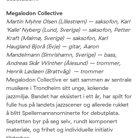
Megalodon Collective
Martin Myhre Olsen (Lillestrøm) – saksofon, Karl
‘Kalle’ Nyberg (Lund, Sverige) – saksofon, Petter
Kraft (Malmø, Sverige) – saksofon, Karl
Haugland Bjorå (Evje) – gitar, Aaron
Mandelmann (Simrishamn, Sverige) – bass,
Andreas Skår Winther (Ålesund) – trommer,
Henrik Lødøen (Brattvåg) – trommer
Megalodon Collective er satt sammen av sentrale
musikere i Trondheim sitt unge, kokende
jazzmiljø. Bandet har eksistert i ett år, har spilt for
fulle hus på landets jazzscener og allerede rukket
å blitt Spellemannsnominerte for debutplata.
Septetten byr på seg selv, rundt komponert
materiale, og frihet og individuelle initiativ
tilstrebes.