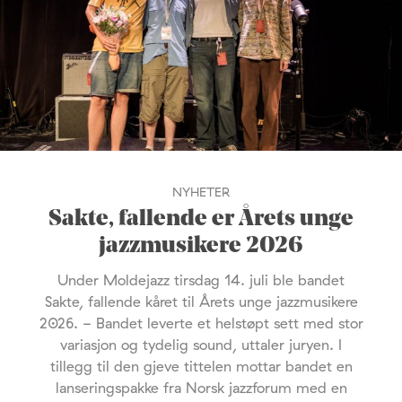
NYHETER
Sakte, fallende er Årets unge
jazzmusikere 2026
Under Moldejazz tirsdag 14. juli ble bandet
Sakte, fallende kåret til Årets unge jazzmusikere
2026. - Bandet leverte et helstøpt sett med stor
variasjon og tydelig sound, uttaler juryen. I
tillegg til den gjeve tittelen mottar bandet en
lanseringspakke fra Norsk jazzforum med en