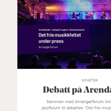
NYHETER
Debatt på Arend
Sammen med Arrangørforum invi
jazzforum til debatten "Det frie mus