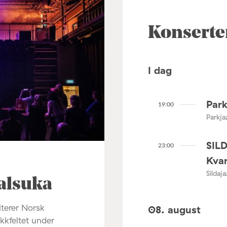
Konserte
I dag
Park
19:00
Parkja
SIL
23:00
Kvar
Sildaj
alsuka
terer Norsk
08. august
ikkfeltet under