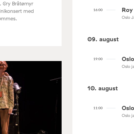
. Gry Bråtømyr
Roy 
minikonsert med
16:00
Oslo J
rømmes.
09. august
Oslo
19:00
Oslo ja
10. august
Oslo
11:00
Oslo ja