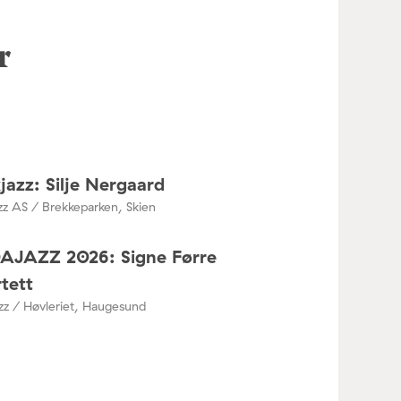
r
jazz: Silje Nergaard
zz AS / Brekkeparken, Skien
DAJAZZ 2026: Signe Førre
tett
azz / Høvleriet, Haugesund