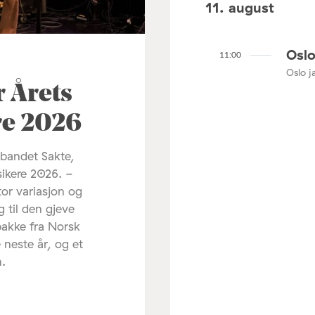
11. august
Oslo
11:00
Oslo ja
r Årets
re 2026
 bandet Sakte,
sikere 2026. -
tor variasjon og
g til den gjeve
pakke fra Norsk
 neste år, og et
m.