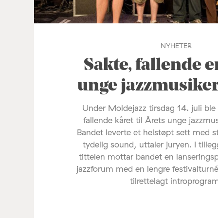
NYHETER
Sakte, fallende e
unge jazzmusike
Under Moldejazz tirsdag 14. juli ble
fallende kåret til Årets unge jazzmu
Bandet leverte et helstøpt sett med s
tydelig sound, uttaler juryen. I tilleg
tittelen mottar bandet en lanserings
jazzforum med en lengre festivalturné
tilrettelagt introprogra