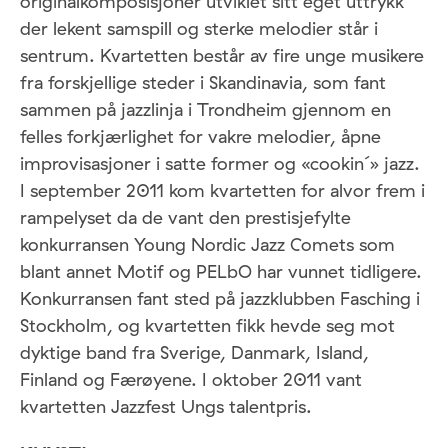
originalkomposisjoner utviklet sitt eget uttrykk
der lekent samspill og sterke melodier står i
sentrum. Kvartetten består av fire unge musikere
fra forskjellige steder i Skandinavia, som fant
sammen på jazzlinja i Trondheim gjennom en
felles forkjærlighet for vakre melodier, åpne
improvisasjoner i satte former og «cookin´» jazz.
I september 2011 kom kvartetten for alvor frem i
rampelyset da de vant den prestisjefylte
konkurransen Young Nordic Jazz Comets som
blant annet Motif og PELbO har vunnet tidligere.
Konkurransen fant sted på jazzklubben Fasching i
Stockholm, og kvartetten fikk hevde seg mot
dyktige band fra Sverige, Danmark, Island,
Finland og Færøyene. I oktober 2011 vant
kvartetten Jazzfest Ungs talentpris.