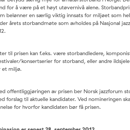
nd for å være på et høyt utøvernivå alene. Storbandpr
m belønner en særlig viktig innsats for miljøet som he
under årets storbandmøte som avholdes på Nasjonal jazz
12.
er til prisen kan f.eks. være storbandledere, komponis
estivaler/konsertserier for storband, eller andre ildsjel
et miljø.
ed offentliggjøringen av prisen ber Norsk jazzforum s
forslag til aktuelle kandidater. Ved nomineringen ska
else for hvorfor kandidaten bør få prisen.
minasjon er senest 28. september 2012
.