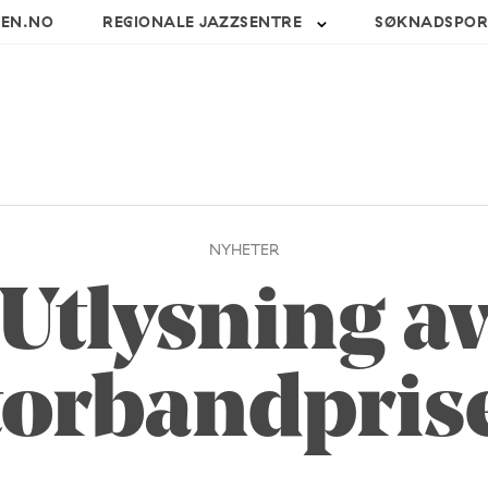
SEN.NO
REGIONALE JAZZSENTRE
SØKNADSPOR
NYHETER
Utlysning a
torbandpris