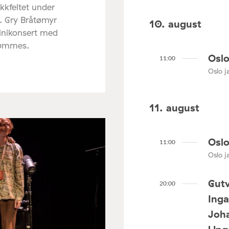
ikkfeltet under
. Gry Bråtømyr
10. august
minikonsert med
rømmes.
Oslo
11:00
Oslo ja
11. august
Oslo
11:00
Oslo ja
Gutv
20:00
Ing
Joha