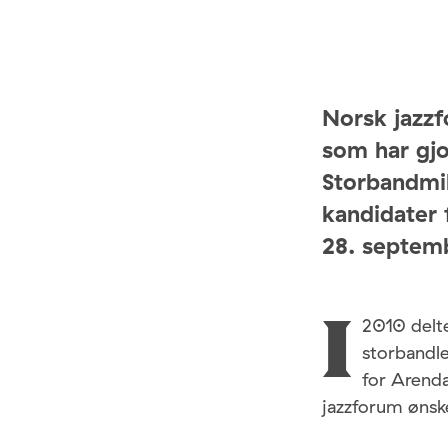
Norsk jazzf
som har gjo
Storbandmil
kandidater 
28. septem
2010 delte
I
storbandle
for Arenda
jazzforum ønske