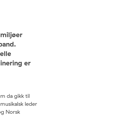
miljøer
band.
elle
inering er
m da gikk til
 musikalsk leder
 og Norsk