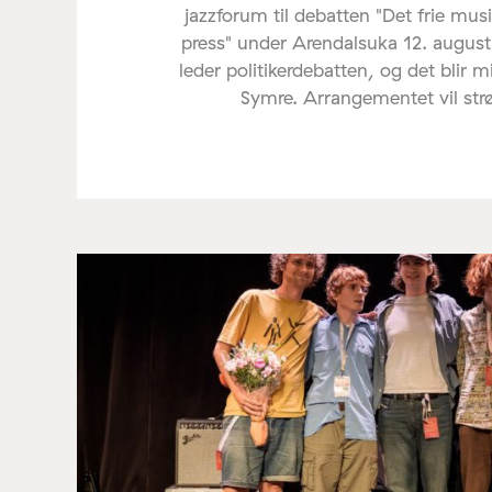
jazzforum til debatten "Det frie mus
press" under Arendalsuka 12. august
leder politikerdebatten, og det blir 
Symre. Arrangementet vil st