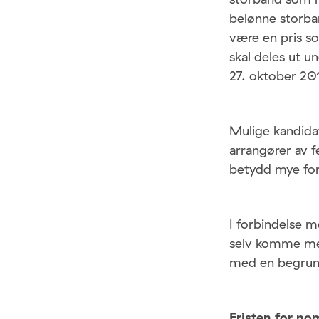
belønne storba
være en pris so
skal deles ut 
27. oktober 20
Mulige kandidat
arrangører av f
betydd mye for 
I forbindelse m
selv komme med 
med en begrunn
Fristen for no