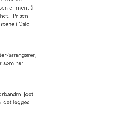
isen er ment å
lhet. Prisen
scene i Oslo
ter/arrangører,
er som har
torbandmiljøet
l det legges