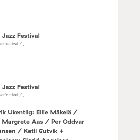
 Jazz Festival
zzfestival / ,
 Jazz Festival
zzfestival / ,
ik Ukentlig: Ellie Mäkelä /
a Margrete Aas / Per Oddvar
nsen / Ketil Gutvik +