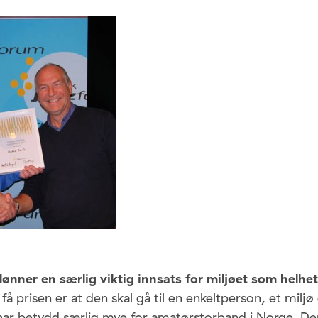
lønner en særlig viktig innsats for miljøet som helhet
 få prisen er at den skal gå til en enkeltperson, et miljø 
ar betydd særlig mye for amatørstorband i Norge. Den