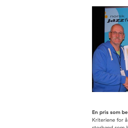
En pris som be
Kriteriene for å
storband som h