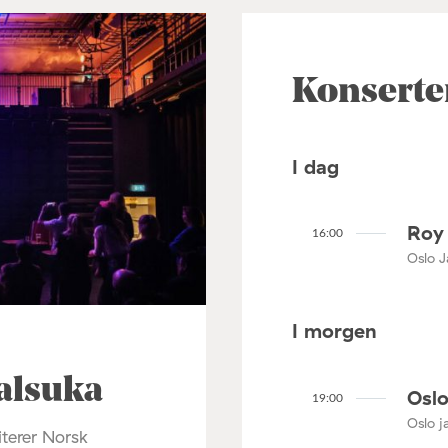
Konserte
I dag
Roy 
16:00
Oslo J
I morgen
alsuka
Oslo
19:00
Oslo ja
terer Norsk