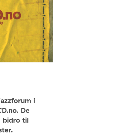
jazzforum i
CD.no. De
 bidro til
ter.