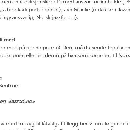
mmen en redaksjonskomité med ansvar for innholdet; 
, Utenriksdepartementet), Jan Granlie (redaktør i Jazzn
lingsansvarlig, Norsk jazzforum).
li med
re med på denne promoCDen, må du sende fire eksem
oduksjonen eller en demo på hva som kommer, til Nors
m
 Sentrum
en «jazzcd.no»
 med forslag til låtvalg. I tillegg ber vi om følgende 