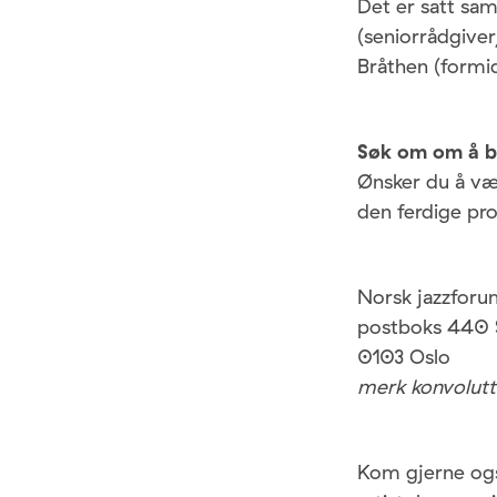
Det er satt sa
(seniorrådgiver
Bråthen (formid
Søk om om å b
Ønsker du å væ
den ferdige pr
Norsk jazzforu
postboks 440
0103 Oslo
merk konvolutt
Kom gjerne også