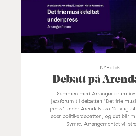
NYHETER
Debatt på Arend
Sammen med Arrangørforum invi
jazzforum til debatten "Det frie mus
press" under Arendalsuka 12. august
leder politikerdebatten, og det blir 
Symre. Arrangementet vil st