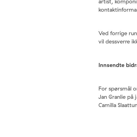
artist, komponis
kontaktinformas
Ved forrige ru
vil dessverre ikk
Innsendte bidr
For spørsmål om
Jan Granlie på
Camilla Slaatt