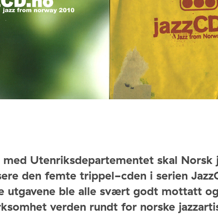
d med Utenriksdepartementet skal Norsk 
ere den femte trippel-cden i serien Jazz
re utgavene ble alle svært godt mottatt og
somhet verden rundt for norske jazzartis