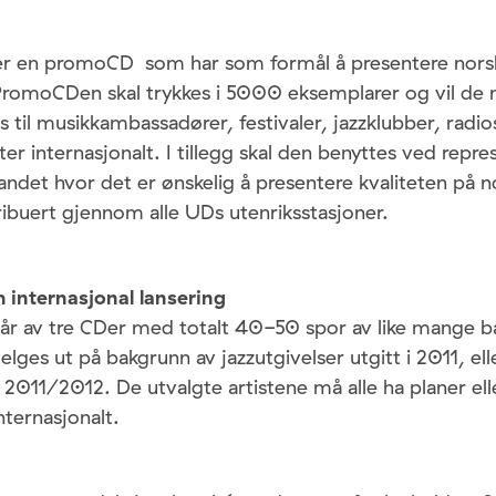
r en promoCD som har som formål å presentere norsk 
PromoCDen skal trykkes i 5000 eksemplarer og vil de 
es til musikkambassadører, festivaler, jazzklubber, radi
ter internasjonalt. I tillegg skal den benyttes ved repr
landet hvor det er ønskelig å presentere kvaliteten på n
stribuert gjennom alle UDs utenriksstasjoner.
internasjonal lansering
år av tre CDer med totalt 40-50 spor av like mange ba
elges ut på bakgrunn av jazzutgivelser utgitt i 2011, el
 i 2011/2012. De utvalgte artistene må alle ha planer el
nternasjonalt.