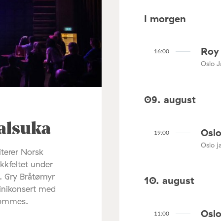
I morgen
Roy 
16:00
Oslo J
09. august
alsuka
Oslo
19:00
Oslo ja
terer Norsk
ikkfeltet under
. Gry Bråtømyr
10. august
minikonsert med
rømmes.
Oslo
11:00