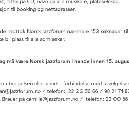
t, tittel på CD, navn på alle musikere, plateselskap,
jon til booking og nettadresser.
nde mottok Norsk jazzforum nærmere 150 søknader til 
e bli plass til alle som søker.
ag må være Norsk jazzforum i hende innen 15. augus
 utvelgelsen eller annet i forbindelse med utvelgelsen
 jan@jazzforum.no / telefon: 22 00 56 66 / 98 21 71 8
un Brauer på camilla@jazzforum.no / telefon: 22 00 56