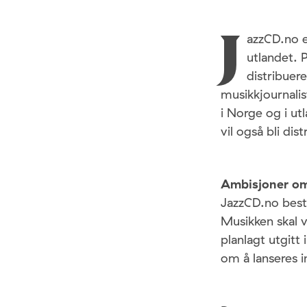
azzCD.no e
J
utlandet. 
distribuer
musikkjournalis
i Norge og i ut
vil også bli di
Ambisjoner om 
JazzCD.no best
Musikken skal v
planlagt utgitt
om å lanseres i