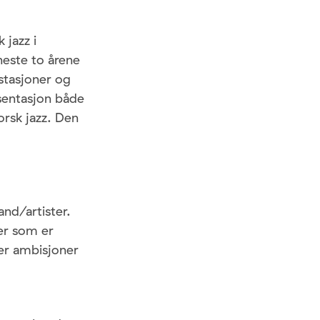
jazz i
neste to årene
ostasjoner og
esentasjon både
orsk jazz. Den
nd/artister.
ler som er
ler ambisjoner