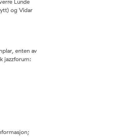
Sverre Lunde
ytt) og Vidar
plar, enten av
k jazzforum:
informasjon;