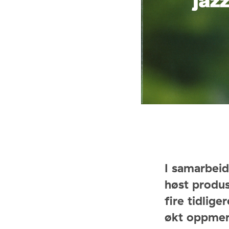
I samarbei
høst produs
fire tidlige
økt oppmerk