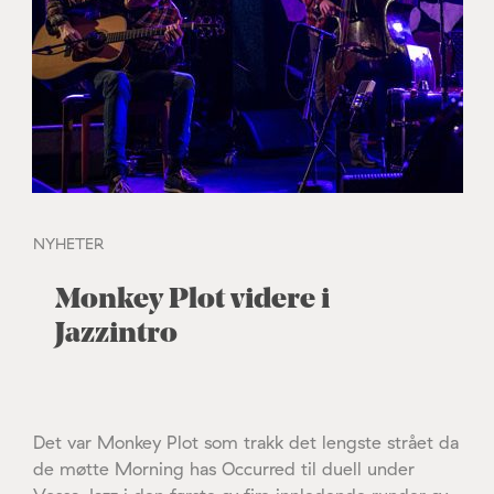
NYHETER
Monkey Plot videre i
Jazzintro
Det var Monkey Plot som trakk det lengste strået da
de møtte Morning has Occurred til duell under