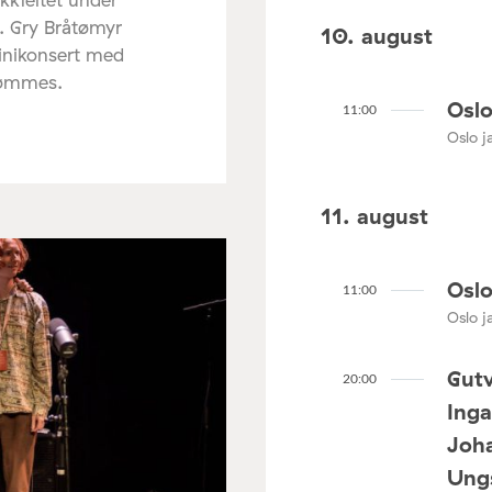
. Gry Bråtømyr
10. august
minikonsert med
rømmes.
Oslo
11:00
Oslo ja
11. august
Oslo
11:00
Oslo ja
Gutv
20:00
Ing
Joha
Ungs