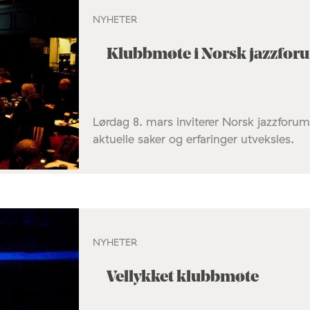
NYHETER
Klubbmøte i Norsk jazzfor
Lørdag 8. mars inviterer Norsk jazzforu
aktuelle saker og erfaringer utveksles.
NYHETER
Vellykket klubbmøte