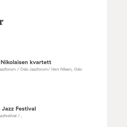
r
Nikolaisen kvartett
azzforum / Oslo Jazzforum/ Herr Nilsen, Oslo
 Jazz Festival
zzfestival / ,