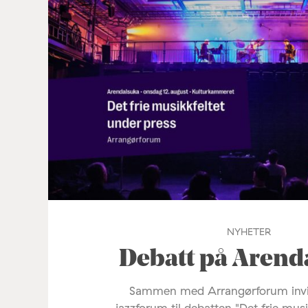
NYHETER
Debatt på Arend
Sammen med Arrangørforum invi
jazzforum til debatten "Det frie mus