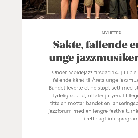
NYHETER
Sakte, fallende e
unge jazzmusike
Under Moldejazz tirsdag 14. juli ble
fallende kåret til Årets unge jazzmu
Bandet leverte et helstøpt sett med s
tydelig sound, uttaler juryen. I tilleg
tittelen mottar bandet en lanserings
jazzforum med en lengre festivalturné
tilrettelagt introprogra