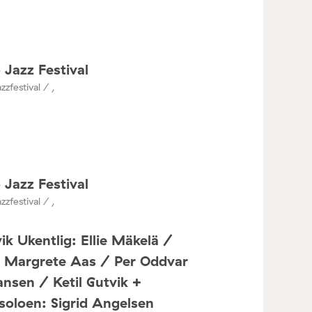
 Jazz Festival
zzfestival / ,
 Jazz Festival
zzfestival / ,
ik Ukentlig: Ellie Mäkelä /
a Margrete Aas / Per Oddvar
nsen / Ketil Gutvik +
oloen: Sigrid Angelsen