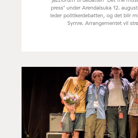
press" under Arendalsuka 12. august
leder politikerdebatten, og det blir 
Symre. Arrangementet vil st