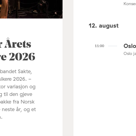
Konser
12. august
r Årets
Oslo
11:00
Oslo ja
re 2026
 bandet Sakte,
sikere 2026. -
tor variasjon og
g til den gjeve
pakke fra Norsk
 neste år, og et
m.