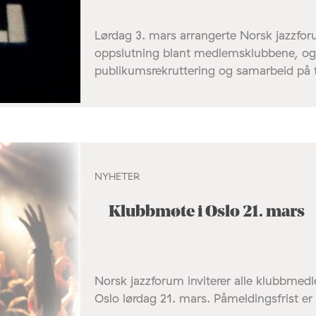
Lørdag 3. mars arrangerte Norsk jazzfor
oppslutning blant medlemsklubbene, o
publikumsrekruttering og samarbeid på t
NYHETER
Klubbmøte i Oslo 21. mars
Norsk jazzforum inviterer alle klubbmed
Oslo lørdag 21. mars. Påmeldingsfrist er