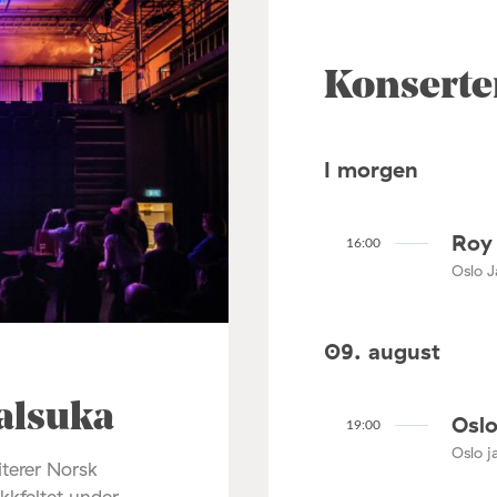
Konserte
I morgen
Roy 
16:00
Oslo J
09. august
alsuka
Oslo
19:00
Oslo ja
terer Norsk
ikkfeltet under