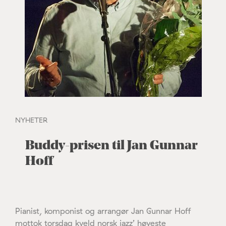
NYHETER
Buddy-prisen til Jan Gunnar
Hoff
Pianist, komponist og arrangør Jan Gunnar Hoff
mottok torsdag kveld norsk jazz’ høyeste