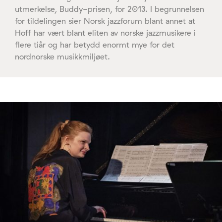
utmerkelse, Buddy-prisen, for 2013. I begrunnelsen
for tildelingen sier Norsk jazzforum blant annet at
Hoff har vært blant eliten av norske jazzmusikere i
flere tiår og har betydd enormt mye for det
nordnorske musikkmiljøet.