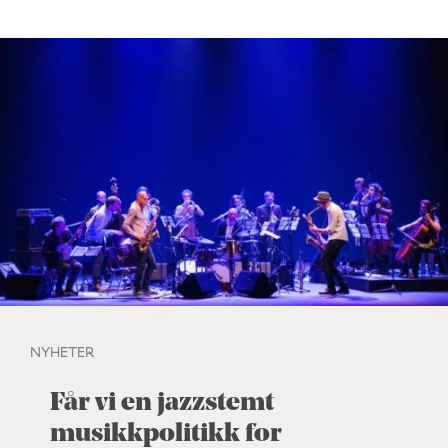
NYHETER
Får vi en jazzstemt
musikkpolitikk for