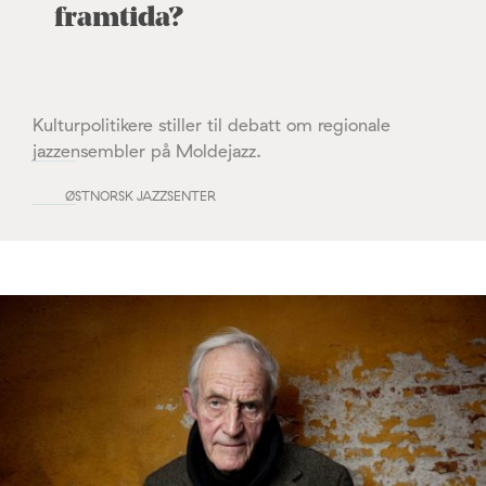
framtida?
Kulturpolitikere stiller til debatt om regionale
jazzensembler på Moldejazz.
ØSTNORSK JAZZSENTER