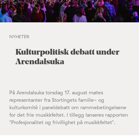
NYHETER
Kulturpolitisk debatt under
Arendalsuka
På Arendalsuka torsdag 17. august møtes
representanter fra Stortingets familie- og
kulturkomité i paneldebatt om rammebetingelsene
for det frie musikkfeltet. I tillegg lanseres rapporten
"Profesjonalitet og frivillighet på musikkfeltet".